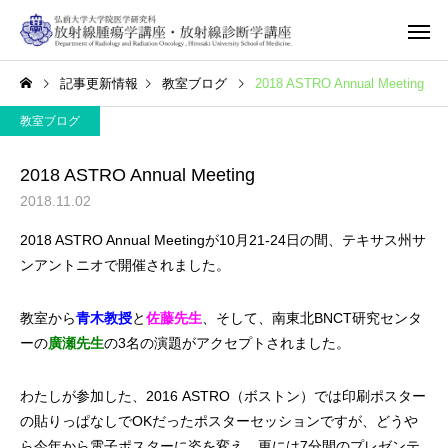
記事更新情報
教室ブログ
2018 ASTRO Annual Meeting
教室ブログ
2018 ASTRO Annual Meeting
2018.11.02
2018 ASTRO Annual Meetingが10月21-24日の間、テキサス州サ
ンアントニオで開催されました。
教室から
青木教授
と
佐藤先生
、そして、南東北BNCT研究センタ
ーの
廣瀬先生
の3名の演題がアクセプトされました。
わたしが参加した、2016 ASTRO（ボストン）では印刷ポスター
の貼りっぱなしでOKだったポスターセッションですが、どうや
ら今年から電子ポスターに姿を変え、更には7分間のプレゼンテ