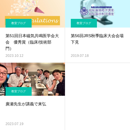
教室ブログ
教室ブログ
第51回日本磁気共鳴医学会大
第56回JRS秋季臨床大会会場
会 優秀賞（臨床/技術部
下見
門）
2023.10.12
2019.07.18
教室ブログ
廣瀬先生が講義で来弘
2023.07.19