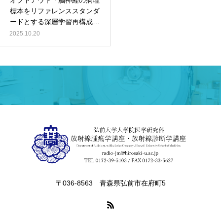
オプトアウト「脳神経の病理
標本をリファレンススタンダ
ードとする深層学習再構成を
⽤いたMRI撮像の研究」
2025.10.20
〒036-8563 青森県弘前市在府町5