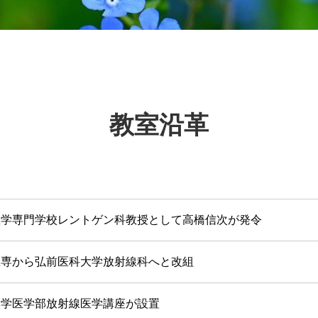
教室沿革
医学専門学校レントゲン科教授として高橋信次が発令
医専から弘前医科大学放射線科へと改組
大学医学部放射線医学講座が設置