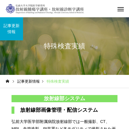
記事更新
情報
特殊検査実績
記事更新情報
特殊検査実績
放射線部システム
放射線部画像管理・配信システム
弘前大学医学部附属病院放射線部では一般撮影、CT、
MRI、血管造影、RI装置など各モダリティで撮影された画