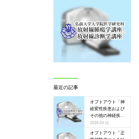
最近の記事
オプトアウト「神
経変性疾患および
その他の神経疾患
における非造影水
2026.03.11
交換イメージング
オプトアウト「正
の画像所見と臨床