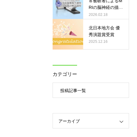
常被験者によるM
的有用性につい
RIの脳神経の描出
て」
の最適化について
2026.02.18
の検討」
北日本地方会 優
秀演題賞受賞
2025.12.16
カテゴリー
投稿記事一覧
アーカイブ