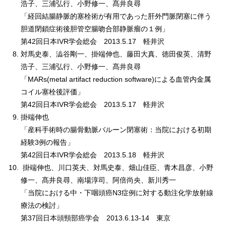
浩子、三浦弘行、小野修一、髙井良尋
「経回結腸静脈的塞栓術が有用であった肝外門脈閉塞に伴う
胆道閉鎖症術後胆管空腸吻合部静脈瘤の１例」
第42回日本IVR学会総会 2013.5.17 軽井沢
対馬史泰、澁谷剛一、掛端伸也、藤田大真、徳田俊英、清野
浩子、三浦弘行、小野修一、髙井良尋
「MARs(metal artifact reduction software)による血管内金属
コイル塞栓後評価」
第42回日本IVR学会総会 2013.5.17 軽井沢
掛端伸也
「産科手術時の腸骨動脈バルーン閉塞術：当院における初期
経験3例の報告」
第42回日本IVR学会総会 2013.5.18 軽井沢
掛端伸也、川口英夫、対馬史泰、畑山佳臣、青木昌彦、小野
修一、髙井良尋、南場淳司、阿倍尚央、新川秀一
「当院における中・下咽頭癌N3症例に対する動注化学放射線
療法の検討」
第37回日本頭頸部癌学会 2013.6.13-14 東京