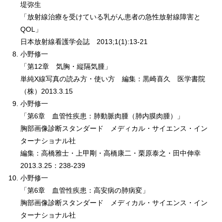
堤弥生
「放射線治療を受けている乳がん患者の急性放射線障害と
QOL」
日本放射線看護学会誌 2013;1(1):13-21
小野修一
「第12章 気胸・縦隔気腫」
単純X線写真の読み方・使い方 編集：黒崎喜久 医学書院
（株）2013.3.15
小野修一
「第6章 血管性疾患：肺動脈肉腫（肺内膜肉腫）」
胸部画像診断スタンダード メディカル・サイエンス・イン
ターナショナル社
編集：高橋雅士・上甲剛・高橋康二・栗原泰之・田中伸幸
2013.3.25：238-239
小野修一
「第6章 血管性疾患：高安病の肺病変」
胸部画像診断スタンダード メディカル・サイエンス・イン
ターナショナル社