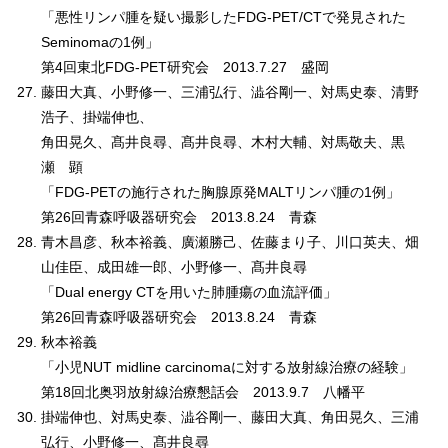
「悪性リンパ腫を疑い撮影したFDG-PET/CTで発見された
Seminomaの1例」
第4回東北FDG-PET研究会 2013.7.27 盛岡
藤田大真、小野修一、三浦弘行、澁谷剛一、対馬史泰、清野
浩子、掛端伸也、
角田晃久、髙井良尋、髙井良尋、木村大輔、対馬敬夫、黒
瀬 顕
「FDG-PETの施行された胸腺原発MALTリンパ腫の1例」
第26回青森呼吸器研究会 2013.8.24 青森
青木昌彦、秋本裕義、廣瀬勝己、佐藤まり子、川口英夫、畑
山佳臣、成田雄一郎、小野修一、髙井良尋
「Dual energy CTを用いた肺腫瘍の血流評価」
第26回青森呼吸器研究会 2013.8.24 青森
秋本裕義
「小児NUT midline carcinomaに対する放射線治療の経験」
第18回北奥羽放射線治療懇話会 2013.9.7 八幡平
掛端伸也、対馬史泰、澁谷剛一、藤田大真、角田晃久、三浦
弘行、小野修一、髙井良尋