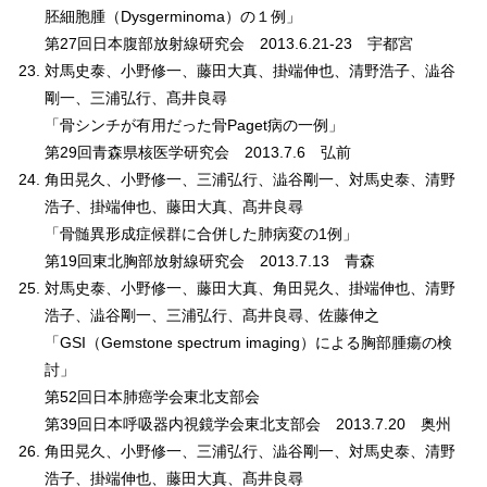
胚細胞腫（Dysgerminoma）の１例」
第27回日本腹部放射線研究会 2013.6.21-23 宇都宮
対馬史泰、小野修一、藤田大真、掛端伸也、清野浩子、澁谷
剛一、三浦弘行、髙井良尋
「骨シンチが有用だった骨Paget病の一例」
第29回青森県核医学研究会 2013.7.6 弘前
角田晃久、小野修一、三浦弘行、澁谷剛一、対馬史泰、清野
浩子、掛端伸也、藤田大真、髙井良尋
「骨髄異形成症候群に合併した肺病変の1例」
第19回東北胸部放射線研究会 2013.7.13 青森
対馬史泰、小野修一、藤田大真、角田晃久、掛端伸也、清野
浩子、澁谷剛一、三浦弘行、髙井良尋、佐藤伸之
「GSI（Gemstone spectrum imaging）による胸部腫瘍の検
討」
第52回日本肺癌学会東北支部会
第39回日本呼吸器内視鏡学会東北支部会 2013.7.20 奥州
角田晃久、小野修一、三浦弘行、澁谷剛一、対馬史泰、清野
浩子、掛端伸也、藤田大真、髙井良尋