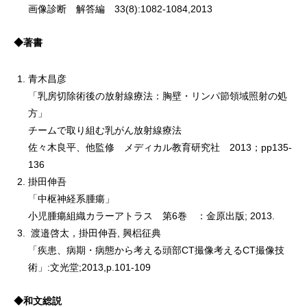
画像診断 解答編 33(8):1082-1084,2013
◆著書
青木昌彦
「乳房切除術後の放射線療法：胸壁・リンパ節領域照射の処
方」
チームで取り組む乳がん放射線療法
佐々木良平、他監修 メディカル教育研究社 2013；pp135-
136
掛田伸吾
「中枢神経系腫瘍」
小児腫瘍組織カラーアトラス 第6巻 ：金原出版; 2013.
渡邉啓太，掛田伸吾, 興梠征典
「疾患、病期・病態から考える頭部CT撮像考えるCT撮像技
術」:文光堂;2013,p.101-109
◆和文総説