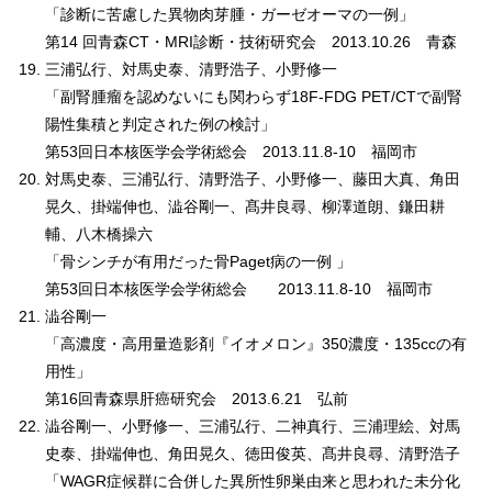
「診断に苦慮した異物肉芽腫・ガーゼオーマの一例」
第14 回青森CT・MRI診断・技術研究会 2013.10.26 青森
三浦弘行、対馬史泰、清野浩子、小野修一
「副腎腫瘤を認めないにも関わらず18F-FDG PET/CTで副腎
陽性集積と判定された例の検討」
第53回日本核医学会学術総会 2013.11.8-10 福岡市
対馬史泰、三浦弘行、清野浩子、小野修一、藤田大真、角田
晃久、掛端伸也、澁谷剛一、髙井良尋、柳澤道朗、鎌田耕
輔、八木橋操六
「骨シンチが有用だった骨Paget病の一例 」
第53回日本核医学会学術総会 2013.11.8-10 福岡市
澁谷剛一
「高濃度・高用量造影剤『イオメロン』350濃度・135ccの有
用性」
第16回青森県肝癌研究会 2013.6.21 弘前
澁谷剛一、小野修一、三浦弘行、二神真行、三浦理絵、対馬
史泰、掛端伸也、角田晃久、徳田俊英、髙井良尋、清野浩子
「WAGR症候群に合併した異所性卵巣由来と思われた未分化