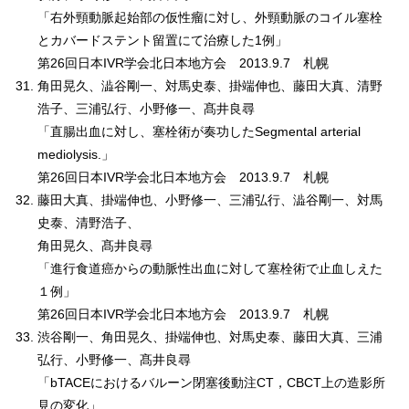
「右外頸動脈起始部の仮性瘤に対し、外頸動脈のコイル塞栓
とカバードステント留置にて治療した1例」
第26回日本IVR学会北日本地方会 2013.9.7 札幌
角田晃久、澁谷剛一、対馬史泰、掛端伸也、藤田大真、清野
浩子、三浦弘行、小野修一、髙井良尋
「直腸出血に対し、塞栓術が奏功したSegmental arterial
mediolysis.」
第26回日本IVR学会北日本地方会 2013.9.7 札幌
藤田大真、掛端伸也、小野修一、三浦弘行、澁谷剛一、対馬
史泰、清野浩子、
角田晃久、髙井良尋
「進行食道癌からの動脈性出血に対して塞栓術で止血しえた
１例」
第26回日本IVR学会北日本地方会 2013.9.7 札幌
渋谷剛一、角田晃久、掛端伸也、対馬史泰、藤田大真、三浦
弘行、小野修一、髙井良尋
「bTACEにおけるバルーン閉塞後動注CT，CBCT上の造影所
見の変化」