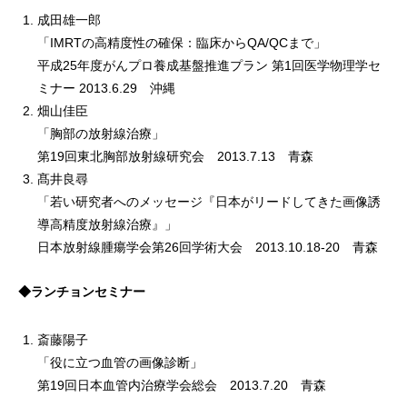
成田雄一郎
「IMRTの高精度性の確保：臨床からQA/QCまで」
平成25年度がんプロ養成基盤推進プラン 第1回医学物理学セ
ミナー 2013.6.29 沖縄
畑山佳臣
「胸部の放射線治療」
第19回東北胸部放射線研究会 2013.7.13 青森
髙井良尋
「若い研究者へのメッセージ『日本がリードしてきた画像誘
導高精度放射線治療』」
日本放射線腫瘍学会第26回学術大会 2013.10.18-20 青森
◆ランチョンセミナー
斎藤陽子
「役に立つ血管の画像診断」
第19回日本血管内治療学会総会 2013.7.20 青森