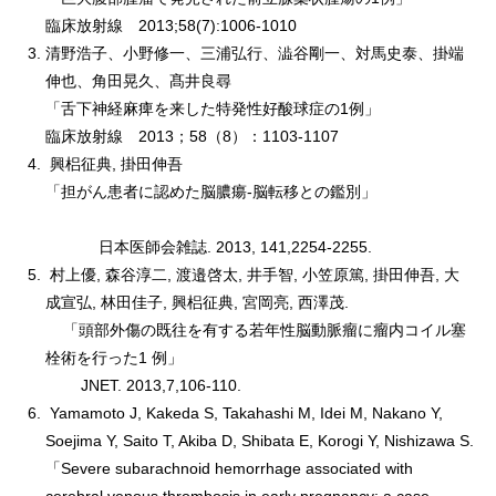
臨床放射線 2013;58(7):1006-1010
清野浩子、小野修一、三浦弘行、澁谷剛一、対馬史泰、掛端
伸也、角田晃久、髙井良尋
「舌下神経麻痺を来した特発性好酸球症の1例」
臨床放射線 2013；58（8）：1103-1107
興梠征典, 掛田伸吾
「担がん患者に認めた脳膿瘍-脳転移との鑑別」
日本医師会雑誌. 2013, 141,2254-2255.
村上優, 森谷淳二, 渡邉啓太, 井手智, 小笠原篤, 掛田伸吾, 大
成宣弘, 林田佳子, 興梠征典, 宮岡亮, 西澤茂.
「頭部外傷の既往を有する若年性脳動脈瘤に瘤内コイル塞
栓術を行った1 例」
JNET. 2013,7,106-110.
Yamamoto J, Kakeda S, Takahashi M, Idei M, Nakano Y,
Soejima Y, Saito T, Akiba D, Shibata E, Korogi Y, Nishizawa S.
「Severe subarachnoid hemorrhage associated with