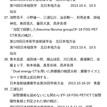
第74回日本核医学 北日本地方会 2013.10.4、10.5
仙台
清野浩子、小野修一、三浦弘行、澁谷剛一、対馬史泰、掛端
伸也、角田晃久、藤田大真、髙井良尋
「当院で経験したthecoma fibroma groupのF-18 FDG PET
CT所見の検討」
第129回日本医学放射線学会 北日本地方会
第74回日本核医学 北日本地方会 2013.10.4、10.5
仙台
青木昌彦、成田雄一郎、畑山佳臣、川口英夫、廣瀬勝己、佐
藤まり子、秋本裕義、真里谷靖、髙井良尋
「Dual energy CTを用いた肺腫瘍の物質分析：腫瘍サイズと
ヨード密度は反比例する」
日本放射線腫瘍学会第26回学術大会 2013.10.18-20 青森
三浦弘行
「副腎腫瘤を認めないにも関わらずF-18 FDG PET/CTで副腎
陽性集積と判定された例の検討」