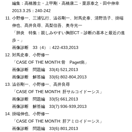
編集：高橋雅士・上甲剛・高橋康二・栗原泰之・田中伸幸
2013.3.25：240-242
小野修一、三浦弘行、澁谷剛一、対馬史泰、清野浩子、掛端
伸也、髙井良尋、高梨信吾、奥寺光一
「肺炎 特集：親しみやすい胸部CT－診断の基本と最近の進
歩－」
画像診断 33（4）：422-433,2013
対馬史泰、小野修一
「CASE OF THE MONTH:骨 Paget病」
画像診断 問題編 33(4):521,2013
画像診断 解答編 33(6):802-804,2013
澁谷剛一、小野修一、高井良尋
「CASE OF THE MONTH: 肝サルコイドーシス」
画像診断 問題編 33(5):661,2013
画像診断 解答編 33(7):936-939,2013
掛端伸也、小野修一
「CASE OF THE MONTH: 肝アミロイドーシス」
画像診断 問題編 33(6):801,2013