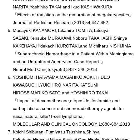
NARITA,Yoshihiro TAKAI and Ikuo KASHIWAKURA
「Effects of radiation on the maturation of megakaryocytes」
Journal of Radiation Research,2013,54,447-452
Masayuki KANAMORI,Takahiro TOMITA,Tatsuya
SASAKI,Kensuke MURAKAMI,Noboru TAKAHASHI,Shinya
KAKEHAYA,Hidekachi KUROTAKI,and Michiharu NISHIJIMA
「Subarachnoid Hemorrhage in a Patient With a Meningioma
and an Unruptured Aneurysm:-Case Report-」
Neurol Med Chir(Tokyo)53,343～346,2013
YOSHIOMI HATAYAMA,MASAHIKO AOKI, HIDEO
KAWAGUCHI,YUICHIRO NARITA,KATSUMI
HIROSE,MARIKO SATO and YOSHIHIRO TAKAI
「Impact of dexamethasone,etoposide,ifosfamide and
carboplatin as concurrent chemoradiotherapy agents for
nasal natural killer/T-cell lymphoma」
MOLECULAR AND CLINICAL ONCOLOGY 1:680-684,2013
Koichi Shibutani,Fumiyasu Tsushima,Shinya
Kakehata,Hiroyuki Miura,Shuichi Ono,Hiroko Seino,Akihisa