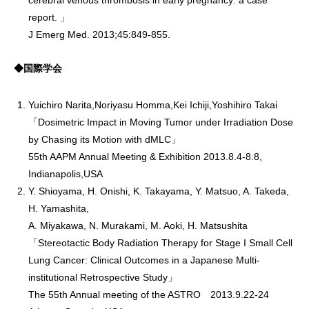
cerebral venous thrombosis in early pregnancy: a case
report. 」
J Emerg Med. 2013;45:849-855.
◆国際学会
Yuichiro Narita,Noriyasu Homma,Kei Ichiji,Yoshihiro Takai
「Dosimetric Impact in Moving Tumor under Irradiation Dose
by Chasing its Motion with dMLC」
55th AAPM Annual Meeting & Exhibition 2013.8.4-8.8,
Indianapolis,USA
Y. Shioyama, H. Onishi, K. Takayama, Y. Matsuo, A. Takeda,
H. Yamashita,
A. Miyakawa, N. Murakami, M. Aoki, H. Matsushita
「Stereotactic Body Radiation Therapy for Stage I Small Cell
Lung Cancer: Clinical Outcomes in a Japanese Multi-
institutional Retrospective Study」
The 55th Annual meeting of the ASTRO 2013.9.22-24