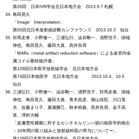
第26回 日本IVR学会北日本地方会 2013.9.7 札幌
角田晃久
「Image Interpretation」
第55回北日本放射線診断カンファランス 2013.10.3 仙台
対馬史泰、小野修一、三浦弘行、澁谷剛一、清野浩子、掛端
伸也、角田晃久、藤田大真、髙井良尋
「MARs（metal artifact reduction software）による血管内金
属コイル塞栓後評価」
第129回日本医学放射線学会 北日本地方会
第74回日本核医学 北日本地方会 2013.10.4、10.5
仙台
三浦弘行、小野修一、澁谷剛一、清野浩子、対馬史泰、掛端
伸也、角田晃久、藤田大真、青木昌彦、畑山佳臣、川口英
夫、佐藤まり子、廣瀬勝己、秋本裕義、髙井良尋、金子高
英、澤村大輔
「皮膚悪性腫瘍に対するセンチネルリンパ節の核医学的検出
－10年間の取り組みと放射線科医の寄与についてー」
第129回日本医学放射線学会 北日本地方会