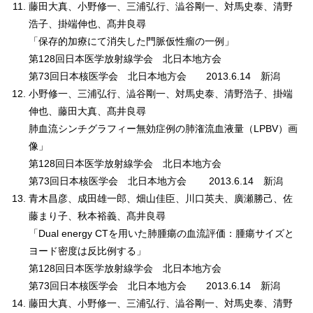
藤田大真、小野修一、三浦弘行、澁谷剛一、対馬史泰、清野
浩子、掛端伸也、髙井良尋
「保存的加療にて消失した門脈仮性瘤の一例」
第128回日本医学放射線学会 北日本地方会
第73回日本核医学会 北日本地方会 2013.6.14 新潟
小野修一、三浦弘行、澁谷剛一、対馬史泰、清野浩子、掛端
伸也、藤田大真、髙井良尋
肺血流シンチグラフィー無効症例の肺潅流血液量（LPBV）画
像」
第128回日本医学放射線学会 北日本地方会
第73回日本核医学会 北日本地方会 2013.6.14 新潟
青木昌彦、成田雄一郎、畑山佳臣、川口英夫、廣瀬勝己、佐
藤まり子、秋本裕義、髙井良尋
「Dual energy CTを用いた肺腫瘍の血流評価：腫瘍サイズと
ヨード密度は反比例する」
第128回日本医学放射線学会 北日本地方会
第73回日本核医学会 北日本地方会 2013.6.14 新潟
藤田大真、小野修一、三浦弘行、澁谷剛一、対馬史泰、清野