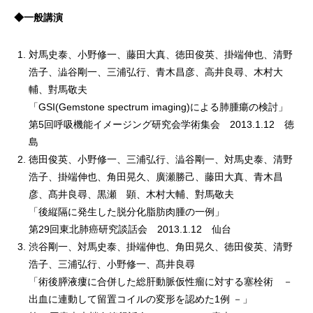
◆一般講演
対馬史泰、小野修一、藤田大真、徳田俊英、掛端伸也、清野
浩子、澁谷剛一、三浦弘行、青木昌彦、高井良尋、木村大
輔、對馬敬夫
「GSI(Gemstone spectrum imaging)による肺腫瘍の検討」
第5回呼吸機能イメージング研究会学術集会 2013.1.12 徳
島
徳田俊英、小野修一、三浦弘行、澁谷剛一、対馬史泰、清野
浩子、掛端伸也、角田晃久、廣瀬勝己、藤田大真、青木昌
彦、髙井良尋、黒瀬 顕、木村大輔、對馬敬夫
「後縦隔に発生した脱分化脂肪肉腫の一例」
第29回東北肺癌研究談話会 2013.1.12 仙台
渋谷剛一、対馬史泰、掛端伸也、角田晃久、徳田俊英、清野
浩子、三浦弘行、小野修一、髙井良尋
「術後膵液瘻に合併した総肝動脈仮性瘤に対する塞栓術 －
出血に連動して留置コイルの変形を認めた1例 －」