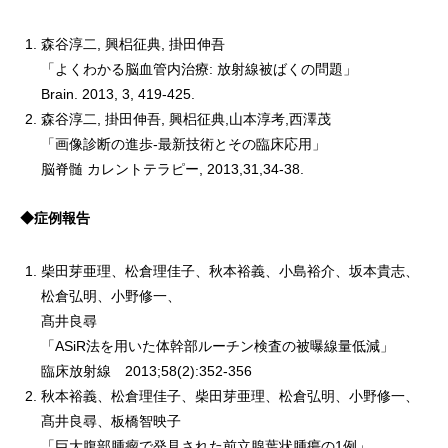
森谷淳二, 興梠征典, 掛田伸吾
「よくわかる脳血管内治療: 放射線被ばくの問題」
Brain. 2013, 3, 419-425.
森谷淳二, 掛田伸吾, 興梠征典,山本淳考,西澤茂
「画像診断の進歩-最新技術とその臨床応用」
脳脊髄 カレントテラピー, 2013,31,34-38.
◆症例報告
柴田芽亜理、松倉理佳子、秋本裕義、小島裕介、坂本貴志、
松倉弘明、小野修一、
髙井良尋
「ASiR法を用いた体幹部ルーチン検査の被曝線量低減」
臨床放射線 2013;58(2):352-356
秋本裕義、松倉理佳子、柴田芽亜理、松倉弘明、小野修一、
髙井良尋、板橋智映子
「巨大腹部腫瘤で発見された前立腺葉状腫瘍の1例」