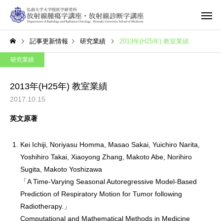
記事更新情報
研究業績
2013年(H25年) 教室業績
研究業績
2013年(H25年) 教室業績
2017.10.15
英文原著
Kei Ichiji, Noriyasu Homma, Masao Sakai, Yuichiro Narita,
Yoshihiro Takai, Xiaoyong Zhang, Makoto Abe, Norihiro
Sugita, Makoto Yoshizawa
「A Time-Varying Seasonal Autoregressive Model-Based
Prediction of Respiratory Motion for Tumor following
Radiotherapy.」
Computational and Mathematical Methods in Medicine