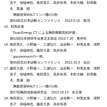
浩子、掛端伸也、角田晃久、高井良尋、木村大輔、対馬敬
夫、黒瀬 顕
「胸腺原発MALTリンパ腫の1例」
第54回北日本診断カンファランス 2013.6.15 新潟
対馬史泰
「Dual-Energy CT による胸部腫瘍質的評価」
第52回日本肺癌学会東北支部会 2013.7.20 奥州市
角田晃久、小野修一、三浦弘行、澁谷剛一、対馬史泰、清野
浩子、掛端伸也、藤田大真、高井良尋
「gauzeomaｍの一例」
第55回北日本診断カンファランス 2013.10.3 仙台
藤田大真、小野修一、三浦弘行、澁谷剛一、対馬史泰、清野
浩子、掛端伸也、角田晃久、高井良尋、木村大輔、対馬敬
夫、黒瀬 顕
「胸腺原発MALTリンパ腫の1例」
第27回胸部放射線研究会 2013.10.13 名古屋
角田晃久、小野修一、三浦弘行、澁谷剛一、対馬史泰、清野
浩子、掛端伸也、藤田大真、高井良尋