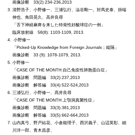
画像診断 33(2):234-236,2013
清野浩子、小野修一、三浦弘行、澁谷剛一。対馬史泰、掛端
伸也、角田晃久、高井良尋
「舌下神経麻痺を来した特発性好酸球症の一例」
臨床放射線 58(8): 1103-1109, 2013.
小野修一
「Picked-Up Knowledge from Foreign Journals；縦隔」
画像診断 33 (9): 1078-1079, 2013.
小野修一
「CASE OF THE MONTH:自己免疫性肺胞蛋白症」
画像診断 問題編 33(2):237,2013
画像診断 解答編 33(4):522-524,2013
三浦弘行、小野修一、髙井良尋
「CASE OF THE MONTH:上顎洞真菌性症」
画像診断 問題編 33(3):381,2013
画像診断 解答編 33(5):662-664,2013
山内真弓、野戸結花、小倉能理子、西沢義子、山辺英彰、細
川洋一郎、青木昌彦、