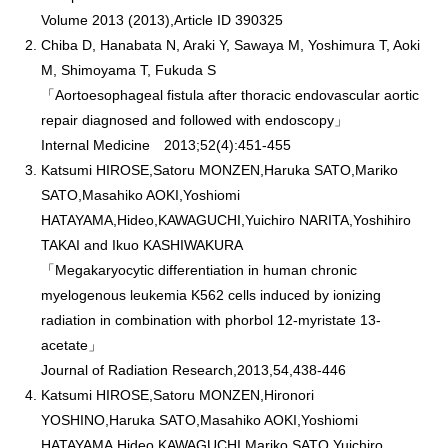
Volume 2013 (2013),Article ID 390325
Chiba D, Hanabata N, Araki Y, Sawaya M, Yoshimura T, Aoki
M, Shimoyama T, Fukuda S
「Aortoesophageal fistula after thoracic endovascular aortic
repair diagnosed and followed with endoscopy」
Internal Medicine 2013;52(4):451-455
Katsumi HIROSE,Satoru MONZEN,Haruka SATO,Mariko
SATO,Masahiko AOKI,Yoshiomi
HATAYAMA,Hideo,KAWAGUCHI,Yuichiro NARITA,Yoshihiro
TAKAI and Ikuo KASHIWAKURA
「Megakaryocytic differentiation in human chronic
myelogenous leukemia K562 cells induced by ionizing
radiation in combination with phorbol 12-myristate 13-
acetate」
Journal of Radiation Research,2013,54,438-446
Katsumi HIROSE,Satoru MONZEN,Hironori
YOSHINO,Haruka SATO,Masahiko AOKI,Yoshiomi
HATAYAMA,Hideo KAWAGUCHI,Mariko SATO,Yuichiro