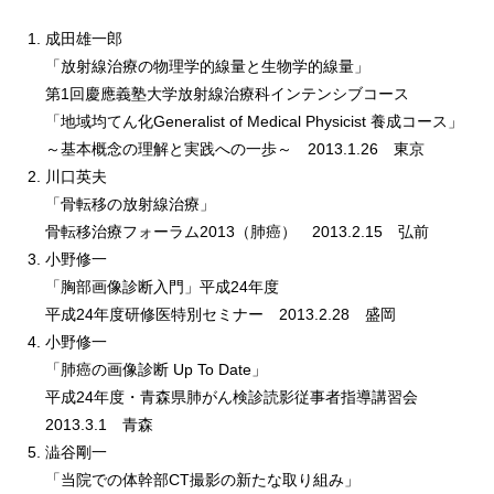
成田雄一郎
「放射線治療の物理学的線量と生物学的線量」
第1回慶應義塾大学放射線治療科インテンシブコース
「地域均てん化Generalist of Medical Physicist 養成コース」
～基本概念の理解と実践への一歩～ 2013.1.26 東京
川口英夫
「骨転移の放射線治療」
骨転移治療フォーラム2013（肺癌） 2013.2.15 弘前
小野修一
「胸部画像診断入門」平成24年度
平成24年度研修医特別セミナー 2013.2.28 盛岡
小野修一
「肺癌の画像診断 Up To Date」
平成24年度・青森県肺がん検診読影従事者指導講習会
2013.3.1 青森
澁谷剛一
「当院での体幹部CT撮影の新たな取り組み」