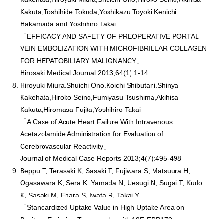
Kakuta,Toshihide Tokuda,Yoshikazu Toyoki,Kenichi
Hakamada and Yoshihiro Takai
「EFFICACY AND SAFETY OF PREOPERATIVE PORTAL
VEIN EMBOLIZATION WITH MICROFIBRILLAR COLLAGEN
FOR HEPATOBILIARY MALIGNANCY」
Hirosaki Medical Journal 2013;64(1):1-14
Hiroyuki Miura,Shuichi Ono,Koichi Shibutani,Shinya
Kakehata,Hiroko Seino,Fumiyasu Tsushima,Akihisa
Kakuta,Hiromasa Fujita,Yoshihiro Takai
「A Case of Acute Heart Failure With Intravenous
Acetazolamide Administration for Evaluation of
Cerebrovascular Reactivity」
Journal of Medical Case Reports 2013;4(7):495-498
Beppu T, Terasaki K, Sasaki T, Fujiwara S, Matsuura H,
Ogasawara K, Sera K, Yamada N, Uesugi N, Sugai T, Kudo
K, Sasaki M, Ehara S, Iwata R, Takai Y.
「Standardized Uptake Value in High Uptake Area on