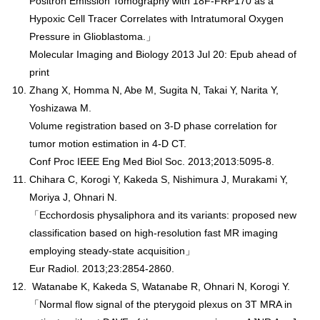
Positron Emission Tomography with 18F-FRP170 as a
Hypoxic Cell Tracer Correlates with Intratumoral Oxygen
Pressure in Glioblastoma.」
Molecular Imaging and Biology 2013 Jul 20: Epub ahead of
print
Zhang X, Homma N, Abe M, Sugita N, Takai Y, Narita Y,
Yoshizawa M.
Volume registration based on 3-D phase correlation for
tumor motion estimation in 4-D CT.
Conf Proc IEEE Eng Med Biol Soc. 2013;2013:5095-8.
Chihara C, Korogi Y, Kakeda S, Nishimura J, Murakami Y,
Moriya J, Ohnari N.
「Ecchordosis physaliphora and its variants: proposed new
classification based on high-resolution fast MR imaging
employing steady-state acquisition」
Eur Radiol. 2013;23:2854-2860.
Watanabe K, Kakeda S, Watanabe R, Ohnari N, Korogi Y.
「Normal flow signal of the pterygoid plexus on 3T MRA in