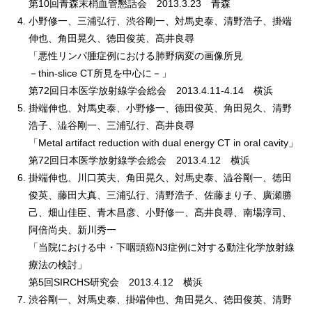
第10回青森末梢血管懇話会 2013.3.23 青森
小野修一、三浦弘行、渋谷剛一、対馬史泰、清野浩子、掛端
伸也、角田晃久、徳田俊英、髙井良尋
「悪性リンパ腫症例における肺野病変の画像所見
－thin-slice CT所見を中心に－」
第72回日本医学放射線学会総会 2013.4.11-4.14 横浜
掛端伸也、対馬史泰、小野修一、徳田俊英、角田晃久、清野
浩子、澁谷剛一、三浦弘行、髙井良尋
「Metal artifact reduction with dual energy CT in oral cavity」
第72回日本医学放射線学会総会 2013.4.12 横浜
掛端伸也、川口英夫、角田晃久、対馬史泰、澁谷剛一、徳田
俊英、藤田大真、三浦弘行、清野浩子、佐藤まり子、廣瀬勝
己、畑山佳臣、青木昌彦、小野修一、髙井良尋、南場淳司、
阿倍尚央、新川秀一
「当院における中・下咽頭癌N3症例に対する動注化学放射線
療法の検討」
第5回SIRCHS研究会 2013.4.12 横浜
渋谷剛一、対馬史泰、掛端伸也、角田晃久、徳田俊英、清野