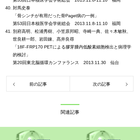
第53回日本核医学会学術総会 2013.11.8-11.10 福岡
対馬史泰
「骨シンチが有用だった骨Paget病の一例」
第53回日本核医学会学術総会 2013.11.8-11.10 福岡
別府高明、松浦秀樹、小笠原邦昭、寺崎一典、佐々木敏秋、
世良耕一郎、岩田錬、髙井良尋
「18F-FRP170 PETによる膠芽腫内低酸素細胞検出と病理学
的検討」
第20回東北脳循環カンファランス 2013.11.30 仙台
前の記事
次の記事
関連記事