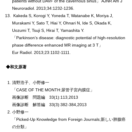
patients without DAVF of the cavernous sinus」 AJNR Am J
Neuroradiol. 2013;34:1232-1236.
Kakeda S, Korogi Y, Yoneda T, Watanabe K, Moriya J,
Murakami Y, Sato T, Hiai Y, Ohnari N, Ide S, Okada K,
Uozumi T, Tsuji S, Hirai T, Yamashita Y.
「Parkinson’s disease: diagnostic potential of high-resolution
phase difference enhanced MR imaging at 3 T」
Eur Radiol. 2013;23:1102-1111.
◆和文原著
清野浩子、小野修一
「CASE OF THE MONTH:尿管子宮内膜症」
画像診断 問題編 33(1):113,2013
画像診断 解答編 33(3):382-384,2013
小野修一
「Picked-Up Knowledge from Foreign Journals;新しい肺腺癌
の分類」