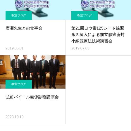
教室ブログ
教室ブログ
廣瀬先生との食事会
第21回ヨウ素125シード線源
永久挿入による前立腺癌密封
小線源療法技術講習会
2019.05.01
2019.07.05
教室ブログ
弘前バイエル画像診断講演会
2023.10.19