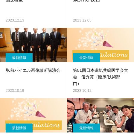
論文掲載
JASTRO 2023
2023.12.13
2023.12.05
最新情報
最新情報
弘前バイエル画像診断講演会
第51回日本磁気共鳴医学会大
会 優秀賞（臨床/技術部
門）
2023.10.19
2023.10.12
最新情報
最新情報