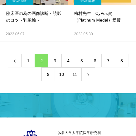
最新情報
最新情報
臨床医の為の画像診断・読影
梅村先生 CyPos賞
のコツ～乳腺編～
（Platinum Medal）受賞
2023.06.07
2023.05.30
1
2
3
4
5
6
7
8
9
10
11