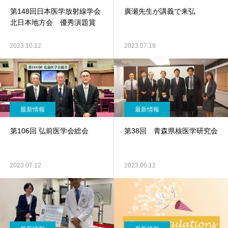
第148回日本医学放射線学会
廣瀬先生が講義で来弘
北日本地方会 優秀演題賞
2023.10.12
2023.07.19
最新情報
最新情報
第106回 弘前医学会総会
第38回 青森県核医学研究会
2023.07.12
2023.06.12