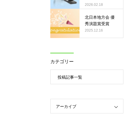
て」
の最適化について
2026.02.18
の検討」
北日本地方会 優
秀演題賞受賞
2025.12.16
カテゴリー
投稿記事一覧
アーカイブ