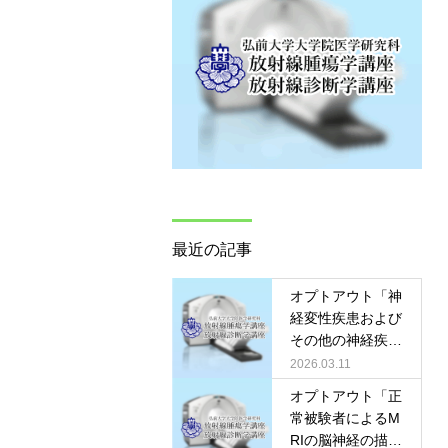
最近の記事
オプトアウト「神
経変性疾患および
その他の神経疾患
における非造影水
2026.03.11
交換イメージング
オプトアウト「正
の画像所見と臨床
常被験者によるM
的有用性につい
RIの脳神経の描出