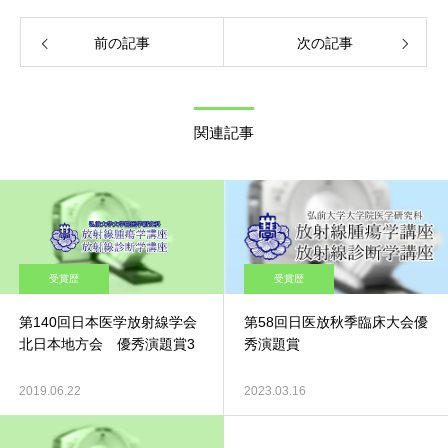
前の記事
次の記事
関連記事
受賞歴
受賞歴
第140回日本医学放射線学会
第58回日医放秋季臨床大会優
北日本地方会 優秀演題賞3
秀演題賞
2019.06.22
2023.03.16