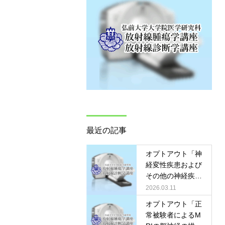
最近の記事
オプトアウト「神
経変性疾患および
その他の神経疾患
における非造影水
2026.03.11
交換イメージング
オプトアウト「正
の画像所見と臨床
常被験者によるM
的有用性につい