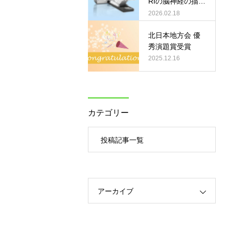
RIの脳神経の描出
て」
の最適化について
2026.02.18
の検討」
北日本地方会 優
秀演題賞受賞
2025.12.16
カテゴリー
投稿記事一覧
アーカイブ