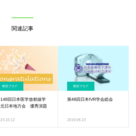
関連記事
教室ブログ
教室ブログ
148回日本医学放射線学
第48回日本IVR学会総会
会北日本地方会 優秀演題
賞
23.10.12
2019.06.23