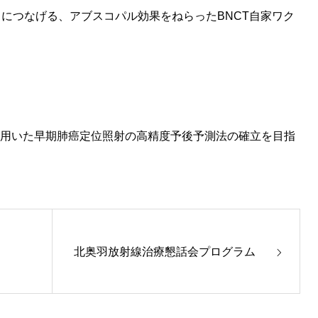
出につなげる、アブスコパル効果をねらったBNCT自家ワク
用いた早期肺癌定位照射の高精度予後予測法の確立を目指
北奥羽放射線治療懇話会プログラム