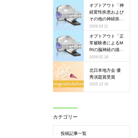
オプトアウト「神
経変性疾患および
その他の神経疾患
における非造影水
2026.03.11
交換イメージング
オプトアウト「正
の画像所見と臨床
常被験者によるM
的有用性につい
RIの脳神経の描出
て」
の最適化について
2026.02.18
の検討」
北日本地方会 優
秀演題賞受賞
2025.12.16
カテゴリー
投稿記事一覧