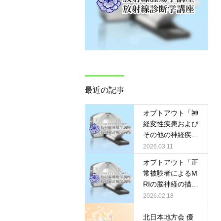
最近の記事
オプトアウト「神
経変性疾患および
その他の神経疾患
における非造影水
2026.03.11
交換イメージング
オプトアウト「正
の画像所見と臨床
常被験者によるM
的有用性につい
RIの脳神経の描出
て」
の最適化について
2026.02.18
の検討」
北日本地方会 優