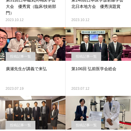
第51回日本磁気共鳴医学会
第148回日本医学放射線学会
大会 優秀賞（臨床/技術部
北日本地方会 優秀演題賞
門）
2023.10.12
2023.10.12
投稿記事一覧
投稿記事一覧
廣瀬先生が講義で来弘
第106回 弘前医学会総会
2023.07.19
2023.07.12
投稿記事一覧
投稿記事一覧